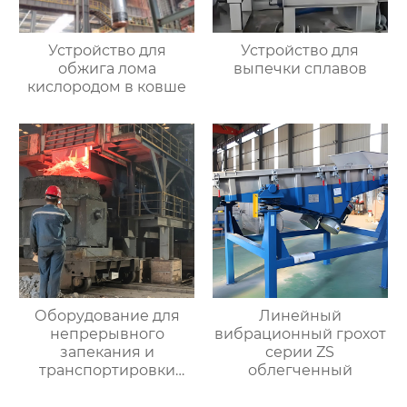
Устройство для
Устройство для
обжига лома
выпечки сплавов
кислородом в ковше
Оборудование для
Линейный
непрерывного
вибрационный грохот
запекания и
серии ZS
транспортировки
облегченный
лома перед
конвертером и