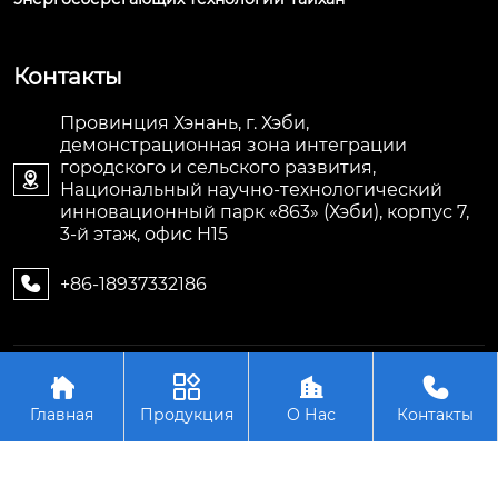
Контакты
Провинция Хэнань, г. Хэби,
демонстрационная зона интеграции
городского и сельского развития,

Национальный научно-технологический
инновационный парк «863» (Хэби), корпус 7,
3-й этаж, офис H15
+86-18937332186

Авторское право©ООО Хэнаньская компания по




развитию энергосберегающих технологий Тайхан
Главная
Продукция
О Нас
Контакты