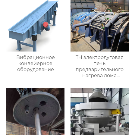
Вибрационное
TH электродуговая
конвейерное
печь
оборудование
предварительного
нагрева лома
горизонтальное
оборудование
непрерывной
загрузки