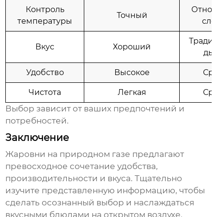
Контроль
Относ
Точный
температуры
сл
Тради
Вкус
Хороший
ды
Удобство
Высокое
Ср
Чистота
Легкая
Ср
Выбор зависит от ваших предпочтений и
потребностей.
Заключение
Жаровни на природном газе
предлагают
превосходное сочетание удобства,
производительности и вкуса. Тщательно
изучите представленную информацию, чтобы
сделать осознанный выбор и наслаждаться
вкусными блюдами на открытом воздухе.