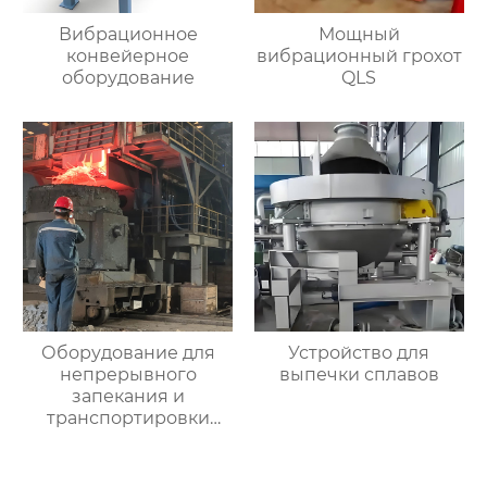
Вибрационное
Мощный
конвейерное
вибрационный грохот
оборудование
QLS
Оборудование для
Устройство для
непрерывного
выпечки сплавов
запекания и
транспортировки
лома перед
конвертером и
рафинировочной