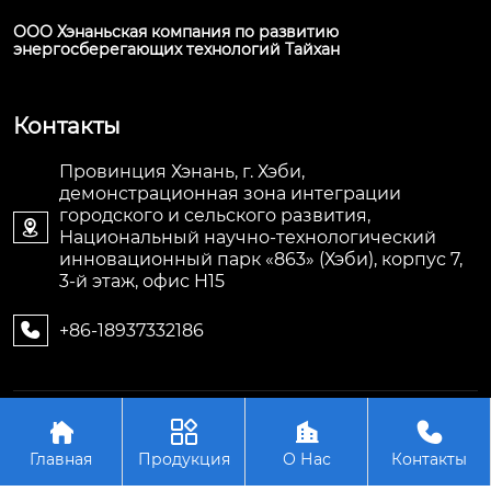
ООО Хэнаньская компания по развитию
энергосберегающих технологий Тайхан
Контакты
Провинция Хэнань, г. Хэби,
демонстрационная зона интеграции
городского и сельского развития,

Национальный научно-технологический
инновационный парк «863» (Хэби), корпус 7,
3-й этаж, офис H15
+86-18937332186

Авторское право©ООО Хэнаньская компания по




развитию энергосберегающих технологий Тайхан
Главная
Продукция
О Нас
Контакты