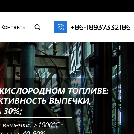
+86-18937332186

Контакты
