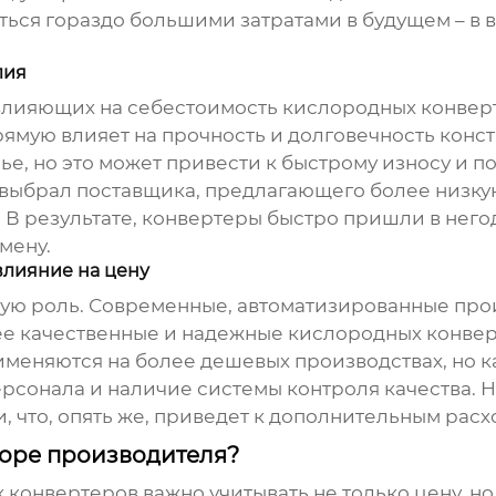
ься гораздо большими затратами в будущем – в в
лия
 влияющих на себестоимость
кислородных конвер
прямую влияет на прочность и долговечность конс
е, но это может привести к быстрому износу и по
к выбрал поставщика, предлагающего более низку
. В результате, конвертеры быстро пришли в него
мену.
влияние на цену
вую роль. Современные, автоматизированные пр
ее качественные и надежные
кислородных конве
именяются на более дешевых производствах, но к
рсонала и наличие системы контроля качества. 
 что, опять же, приведет к дополнительным расх
боре производителя?
 конвертеров
важно учитывать не только цену, но