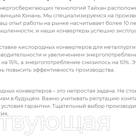
энергосберегающих технологий Тайхан расположе
овинция Хэнань. Мы специализируемся на произ
ш опыт работы на рынке насчитывает более 10 л
шленности, и наши конвертеры успешно эксплуа
ставке
кислородных конвертеров
для металлургич
водительности и увеличением энергопотреблени
на 15%, а энергопотребление снизилось на 10%. Э
ь повысить эффективность производства.
одных конвертеров
– это непростая задача. Не сто
мам в будущем. Важно учитывать репутацию компа
 условия гарантии. Тщательный выбор производит
ствующая
ия.