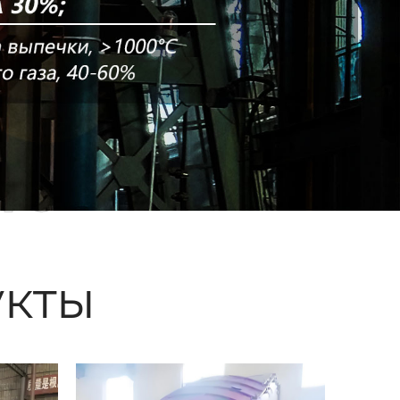
ые
кты