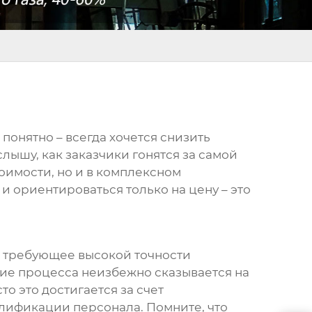
о понятно – всегда хочется снизить
 слышу, как заказчики гонятся за самой
тоимости, но и в комплексном
и ориентироваться только на цену – это
, требующее высокой точности
ние процесса неизбежно сказывается на
о это достигается за счет
лификации персонала. Помните, что