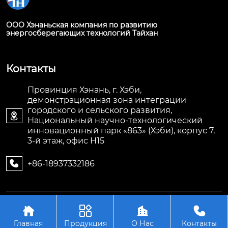
ООО Хэнаньская компания по развитию
энергосберегающих технологий Тайхан
Контакты
Провинция Хэнань, г. Хэби,
демонстрационная зона интеграции
городского и сельского развития,

Национальный научно-технологический
инновационный парк «863» (Хэби), корпус 7,
3-й этаж, офис H15
+86-18937332186

Авторское право©ООО Хэнаньская компания по




развитию энергосберегающих технологий Тайхан
Главная
Продукция
О Нас
Контакты