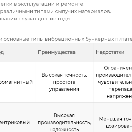
егки в эксплуатации и ремонте.
 различными типами сыпучих материалов.
ании служат долгие годы.
им основные типы
вибрационных бункерных питат
од
Преимущества
Недостатки
Ограничен
Высокая точность,
производител
ромагнитный
простота
чувствительн
управления
перепад
напряжен
Высокая
Меньшая точ
ентриковый
производительность,
дозирова
надежность