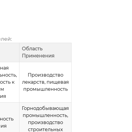
елей
:
Область
Применения
ная
ьность,
Производство
ость к
лекарств, пищевая
ам
промышленность
ия
Горнодобывающая
промышленность,
ность
производство
ния
строительных