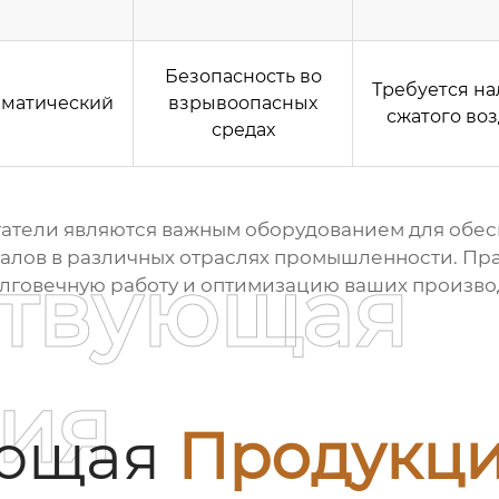
Безопасность во
Требуется н
матический
взрывоопасных
сжатого воз
средах
татели
являются важным оборудованием для обес
алов в различных отраслях промышленности. Пра
ствующая
олговечную работу и оптимизацию ваших произво
ия
ующая
Продукц