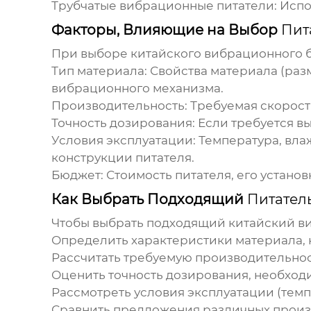
Трубчатые вибрационные питатели:
Испо
Факторы, Влияющие на Выбор
Пит
При выборе
китайского вибрационного 
Тип материала:
Свойства материала (разм
вибрационного механизма.
Производительность:
Требуемая скорост
Точность дозирования:
Если требуется вы
Условия эксплуатации:
Температура, вла
конструкции питателя.
Бюджет:
Стоимость питателя, его устано
Как Выбрать Подходящий
Питател
Чтобы выбрать подходящий
китайский в
Определить характеристики материала, к
Рассчитать требуемую производительнос
Оценить точность дозирования, необход
Рассмотреть условия эксплуатации (темпер
Сравнить предложения различных произ