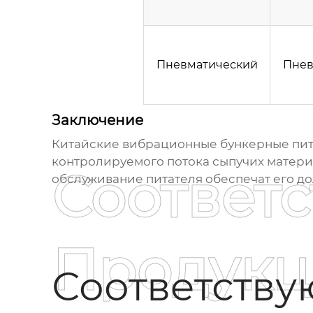
Пневматический
Пнев
Заключение
Китайские вибрационные бункерные пи
контролируемого потока сыпучих матери
Соответ
обслуживание
питателя
обеспечат его д
Продукц
Соответств