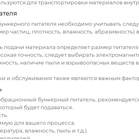
льзуются для транспортировки материалов внутр
ателя
бункерного питателя
необходимо учитывать след
ер частиц, плотность, влажность, абразивность) 
ь подачи материала определяет размер питателя
сокая точность, следует выбирать электромагнит
жность, наличие пыли и взрывоопасных веществ 
вки и обслуживания также являются важным факто
ь
ибрационный бункерный питатель
, рекомендуется
оторый будет подаваться.
ть.
имую для вашего процесса.
атура, влажность, пыль и т.д.).
водителей.