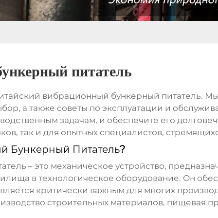
бункерный питатель
итайский вибрационный бункерный питатель
. М
бор, а также советы по эксплуатации и обслужива
одственным задачам, и обеспечите его долговеч
ков, так и для опытных специалистов, стремящих
й Бункерный Питатель
?
татель
– это механическое устройство, предназн
нилища в технологическое оборудование. Он обе
вляется критически важным для многих производ
зводство строительных материалов, пищевая п