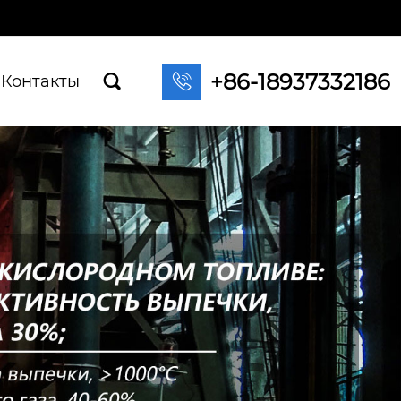
+86-18937332186

Контакты
