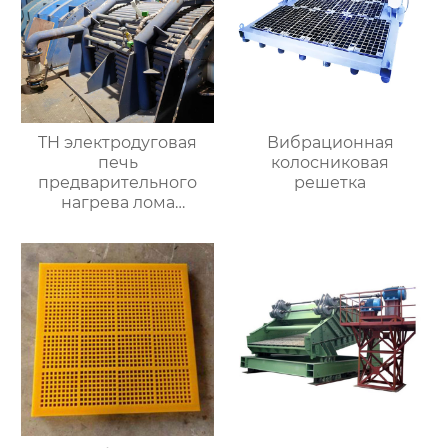
TH электродуговая
Вибрационная
печь
колосниковая
предварительного
решетка
нагрева лома
горизонтальное
оборудование
непрерывной
загрузки