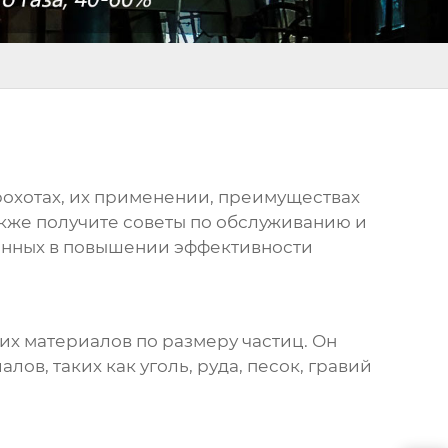
охотах
, их применении, преимуществах
акже получите советы по обслуживанию и
ванных в повышении эффективности
их материалов по размеру частиц. Он
в, таких как уголь, руда, песок, гравий