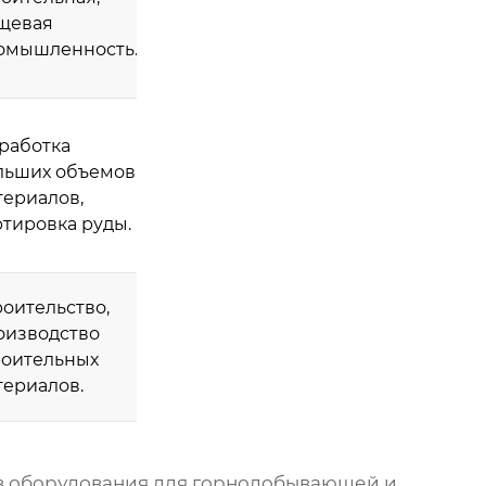
щевая
омышленность.
работка
льших объемов
териалов,
ртировка руды.
роительство,
оизводство
роительных
териалов.
в оборудования для горнодобывающей и