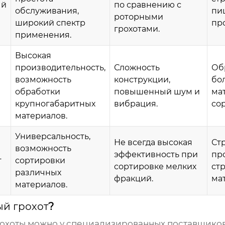
ый
по сравнению с
обслуживания,
пи
роторными
широкий спектр
пр
грохотами.
применения.
Высокая
производительность,
Сложность
Об
возможность
конструкции,
бо
обработки
повышенный шум и
ма
крупногабаритных
вибрация.
со
материалов.
Универсальность,
Не всегда высокая
Ст
возможность
эффективность при
пр
т
сортировки
сортировке мелких
ст
различных
фракций.
ма
материалов.
й грохот
?
охоты
можно у специализированных поставщико