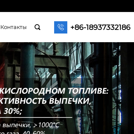
+86-18937332186

Контакты
