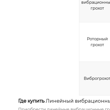
вибрационн
грохот
Роторный
грохот
Виброгрохо
Где купить
Линейный вибрационны
Приобрести
линейные вибрационные гр