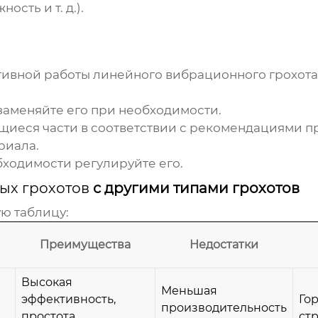
сть и т. д.).
тивной работы
линейного вибрационного грохота
заменяйте его при необходимости.
иеся части в соответствии с рекомендациями п
риала.
бходимости регулируйте его.
ых грохотов
с другими типами грохотов
ю таблицу:
Преимущества
Недостатки
Высокая
Меньшая
эффективность,
Го
производительность
простота
ст