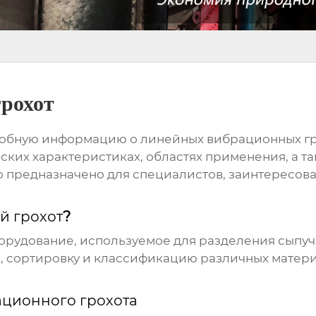
рохот
дробную информацию о
линейных вибрационных гр
еских характеристиках, областях применения, а т
о предназначено для специалистов, заинтересо
 грохот
?
борудование, используемое для разделения сыпуч
сортировку и классификацию различных материало
ционного грохота