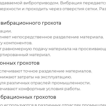
создаваемой виброприводом. Вибрация передаетс
ерхности и проходить через отверстия сетки. Р
 вибрационного грохота
рации.
лняет непосредственное разделение материала.
у компонентов.
т равномерную подачу материала на просеивающ
ортированный материал.
онных грохотов
спечивают точное разделение материалов.
нижают затраты на эксплуатацию.
для различных отраслей промышленности.
ечивают комфортные условия работы.
брационных грохотов
 используются в различных отраслях промышлен