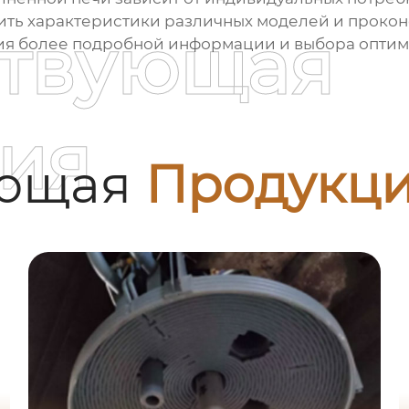
ить характеристики различных моделей и прокон
ствующая
ния более подробной информации и выбора опти
ия
ующая
Продукц