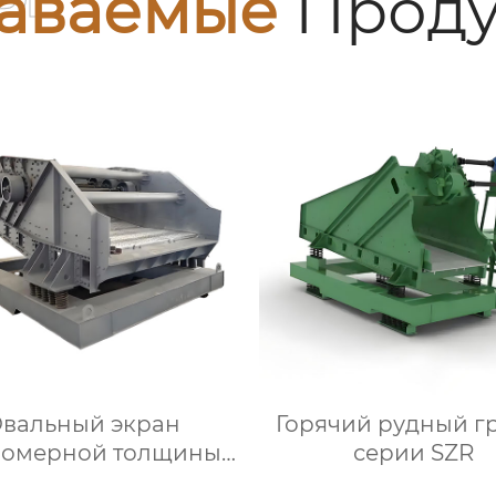
аваемые
Проду
вальный экран
Горячий рудный г
номерной толщины
серии SZR
TDLS