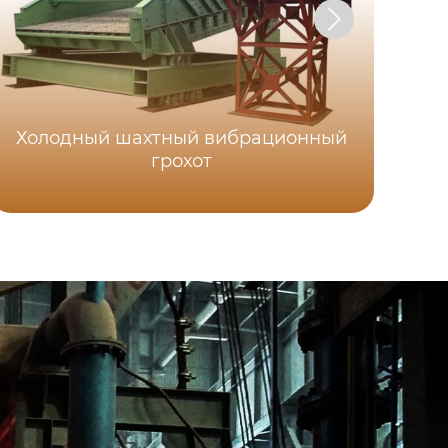
Холодный шахтный вибрационный
грохот
У