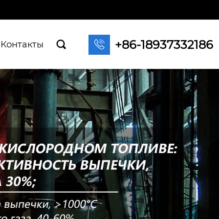
+86-18937332186

Контакты
