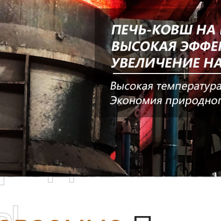
родаваем
ы