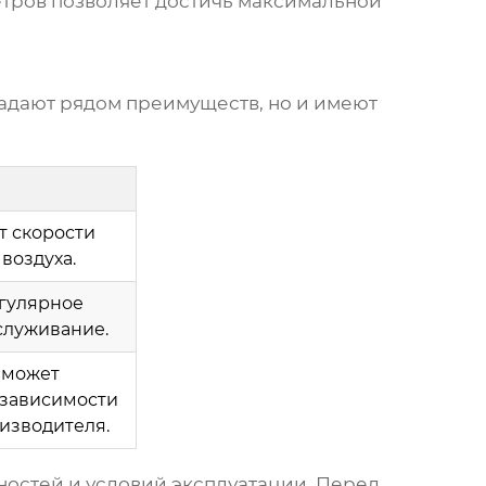
тров позволяет достичь максимальной
адают рядом преимуществ, но и имеют
т скорости
воздуха.
егулярное
служивание.
 может
 зависимости
изводителя.
ностей и условий эксплуатации. Перед