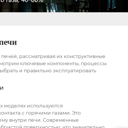
печи
 печей, рассматривая их конструктивные
ссмотрим ключевые компоненты, процессы
выбрать и правильно эксплуатировать
чи
х моделях используются
нтакта с горячими газами. Это
ему внутри печи. Современные
бристой поверхностью, что значительно