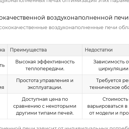
духонаполненных печах
оптимизация этих параме
окачественной воздухонаполненной печи
сококачественные воздухонаполненные печи
обл
ка
Преимущества
Недостатки
Высокая эффективность
Зависимость о
ть
теплопередачи.
циркуляции 
Простота управления и
Требуется р
ия
эксплуатации.
техническое об
Доступная цена по
Стоимость
сравнению с некоторыми
варьироваться в
другими типами печей.
от модели и про
лненной печи
зависит от индивидуальных потреб