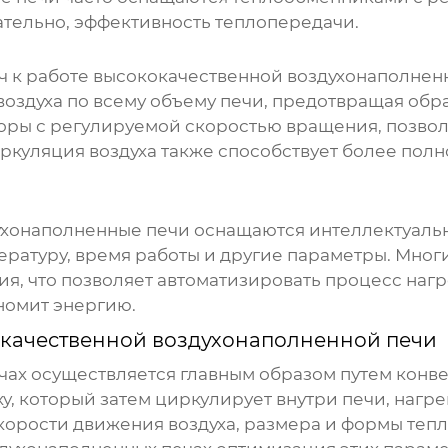
ательно, эффективность теплопередачи.
ч к работе
высококачественной воздухонаполнен
здуха по всему объему печи, предотвращая обра
оры с регулируемой скоростью вращения, позво
иркуляция воздуха также способствует более по
ухонаполненные печи
оснащаются интеллектуаль
ратуру, время работы и другие параметры. Мно
я, что позволяет автоматизировать процесс нагр
номит энергию.
качественной воздухонаполненной печи
чах осуществляется главным образом путем конве
ху, который затем циркулирует внутри печи, нагр
корости движения воздуха, размера и формы тепл