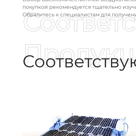
покупкой рекомендуется тщательно изуч
Соответ
Обратитесь к специалистам для получе
Продукц
Соответств