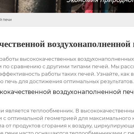
й печи
ественной воздухонаполненной 
 работы высококачественных воздухонаполненных
и по сравнению с другими типами печей. Мы ра
ффективность работы таких печей. Узнайте, как 
ю печь
для достижения оптимальных результатов.
кокачественной воздухонаполненной пе
и является теплообменник. В высококачественны
 с оптимальной геометрией для максимального ко
а от продуктов сгорания к воздуху, циркулирующ
е печи
часто оснащаются теплообменниками с ре