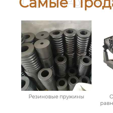
Самые Прод
Резиновые пружины
О
рав