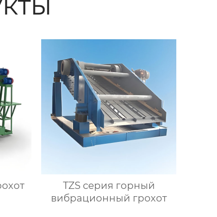
кты
рохот
TZS серия горный
вибрационный грохот