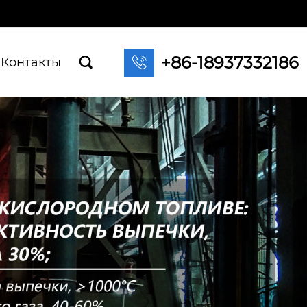
+86-18937332186

Контакты
