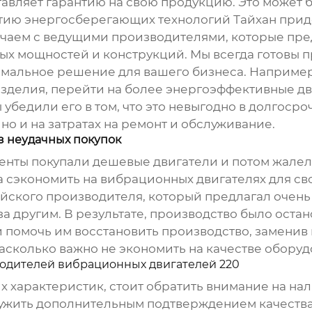
вляет гарантию на свою продукцию. Это может б
итию энергосберегающих технологий Тайхан прид
ичаем с ведущими производителями, которые пр
ых мощностей и конструкций. Мы всегда готовы 
имальное решение для вашего бизнеса. Например
зделия, перейти на более энергоэффективные дв
убедили его в том, что это невыгодно в долгосро
но и на затратах на ремонт и обслуживание.
з неудачных покупок
енты покупали дешевые двигатели и потом жалели
 сэкономить на вибрационных двигателях для сво
айского производителя, который предлагал очень
а другим. В результате, производство было оста
 помочь им восстановить производство, заменив
насколько важно не экономить на качестве оборуд
одителей вибрационных двигателей 220
 характеристик, стоит обратить внимание на на
лужить дополнительным подтверждением качества