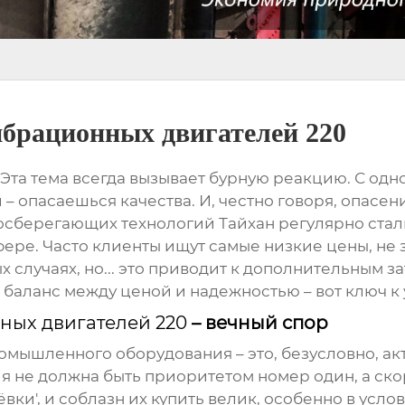
брационных двигателей 220
.. Эта тема всегда вызывает бурную реакцию. С одн
– опасаешься качества. И, честно говоря, опасен
осберегающих технологий Тайхан регулярно стал
ере. Часто клиенты ищут самые низкие цены, не
 случаях, но... это приводит к дополнительным за
 баланс между ценой и надежностью – вот ключ к 
ных двигателей 220
– вечный спор
ышленного оборудования – это, безусловно, акту
ия не должна быть приоритетом номер один, а ско
ки', и соблазн их купить велик, особенно в усл