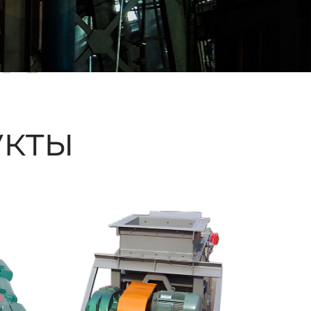
ые
кты