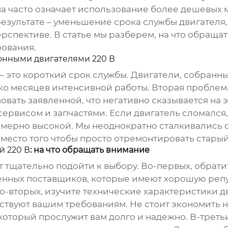
цена часто означает использование более дешевых
 результате – уменьшение срока службы двигателя
ерспективе. В статье мы разберем, на что обраща
рования.
нными двигателями 220 В
 это короткий срок службы. Двигатели, собранны
ко месяцев интенсивной работы. Вторая проблем
овать заявленной, что негативно сказывается на 
сервисом и запчастями. Если двигатель сломался,
померно высокой. Мы неоднократно сталкивались 
вместо того чтобы просто отремонтировать старый
й 220 В
: на что обращать внимание
т тщательно подойти к выбору. Во-первых, обрат
нных поставщиков, которые имеют хорошую репу
о-вторых, изучите технические характеристики дв
твуют вашим требованиям. Не стоит экономить н
который прослужит вам долго и надежно. В-третьи