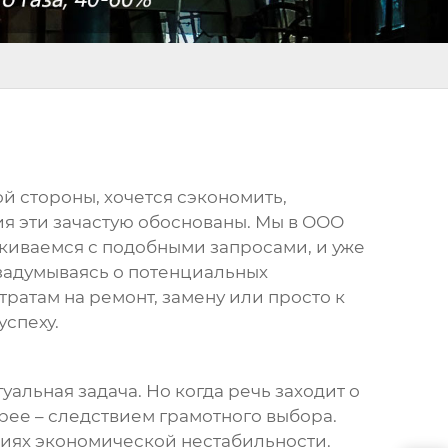
ой стороны, хочется сэкономить,
ия эти зачастую обоснованы. Мы в ООО
киваемся с подобными запросами, и уже
 задумываясь о потенциальных
тратам на ремонт, замену или просто к
успеху.
альная задача. Но когда речь заходит о
рее – следствием грамотного выбора.
овиях экономической нестабильности.