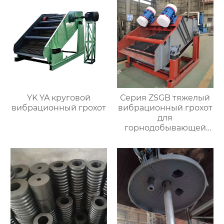
рафинировочной
печью
YK YA круговой
Серия ZSGB тяжелый
вибрационный грохот
вибрационный грохот
для
горнодобывающей
промышленности