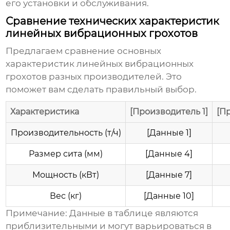
его установки и обслуживания.
Сравнение технических характеристик
линейных вибрационных грохотов
Предлагаем сравнение основных
характеристик
линейных вибрационных
грохотов
разных производителей. Это
поможет вам сделать правильный выбор.
Характеристика
[Производитель 1]
[П
Производительность (т/ч)
[Данные 1]
Размер сита (мм)
[Данные 4]
Мощность (кВт)
[Данные 7]
Вес (кг)
[Данные 10]
Примечание:
Данные в таблице являются
приблизительными и могут варьироваться в