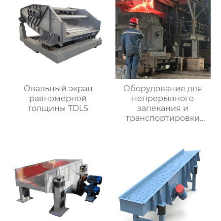
Овальный экран
Оборудование для
равномерной
непрерывного
толщины TDLS
запекания и
транспортировки
лома перед
конвертером и
рафинировочной
печью