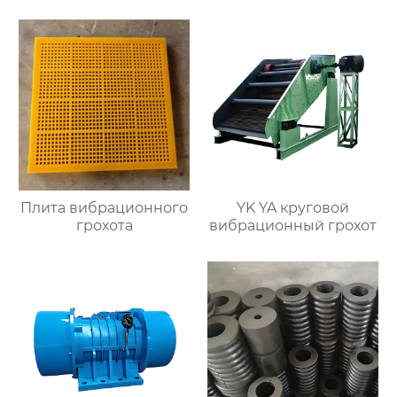
лома перед
конвертером и
рафинировочной
печью
Плита вибрационного
YK YA круговой
грохота
вибрационный грохот