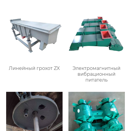
лома перед
конвертером и
рафинировочной
печью
Линейный грохот ZX
Электромагнитный
вибрационный
питатель