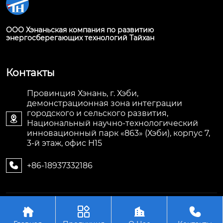
ООО Хэнаньская компания по развитию
энергосберегающих технологий Тайхан
Контакты
Провинция Хэнань, г. Хэби,
демонстрационная зона интеграции
городского и сельского развития,

Национальный научно-технологический
инновационный парк «863» (Хэби), корпус 7,
3-й этаж, офис H15
+86-18937332186

Авторское право©ООО Хэнаньская компания по




развитию энергосберегающих технологий Тайхан