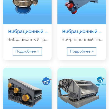
Вибрационный г
Вибрационный п
рохот серии XZS
итатель
Вибрационный гро
Вибрационный пит
хот серии XZS в осн
атель серии TZG — э
овном используетс
то новый тип энерг
Подробнее 🡥
Подробнее 🡥
я для просеивания
осберегающего и у
мелкодисперсных и
ниверсального под
порошкообразных
ающего оборудова
материалов в более
ния.
чем 20 отраслях пр
омышленности, так
их как металлургия,
химическая промы
шленность, пищева