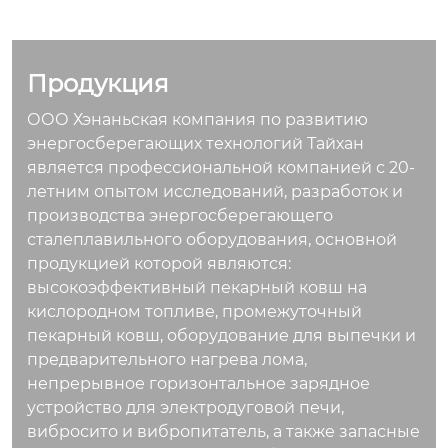
быть использован д
вочное оборудован
ля транспортировк
ие, предназначенн
и порошкообразны
ое для металлургич
х или кусковых, нор
еской, горнодобыва
Продукция
мальных или высок
ющей и других отра
ООО Хэнаньская компания по развитию
отемпературных ма
слей промышленно
энергосберегающих технологий Тайхан
териалов.
сти, которое в осно
является профессиональной компанией с 20-
вном используется
летним опытом исследований, разработок и
для классификации
производства энергосберегающего
холодной спеченно
сталеплавильного оборудования, основной
й руды с температу
продукцией которой являются:
рой ниже 150℃.
высокоэффективный пекарный ковш на
кислородном топливе, промежуточный
пекарный ковш, оборудование для выпечки и
предварительного нагрева лома,
непрерывное горизонтальное зарядное
устройство для электродуговой печи,
вибросито и вибропитатель, а также запасные