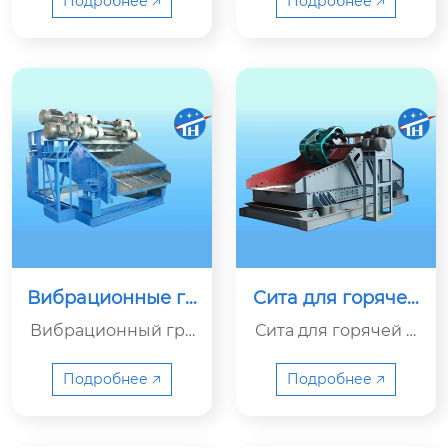
тся по круговой тра
рохот серии 2LZS п
Подробнее 🡥
Подробнее 🡥
ектории и предназ
редставляет собой
начен для просеива
двухвальный линей
ния камня в карьер
ный вибрационный
ах.
грохот.
Вибрационные гр
Сита для горячей
охоты серии BTS
руды серии DRS
Вибрационный гро
Сита для горячей р
хот серии BTS — это
уды используются н
линейный вибраци
а агломерационных
Подробнее 🡥
Подробнее 🡥
онный грохот, усове
заводах для класси
ршенствованный н
фикации спеченно