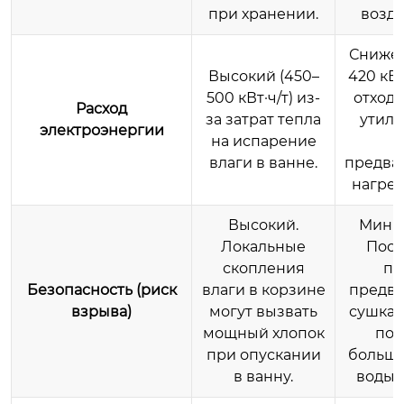
при хранении.
возду
Снижен
Высокий (450–
420 кВт
500 кВт·ч/т) из-
отходя
Расход
за затрат тепла
утили
электроэнергии
на испарение
влаги в ванне.
предва
нагрев
Высокий.
Мини
Локальные
Пост
скопления
по
Безопасность (риск
влаги в корзине
предва
взрыва)
могут вызвать
сушка 
мощный хлопок
поп
при опускании
больши
в ванну.
воды 