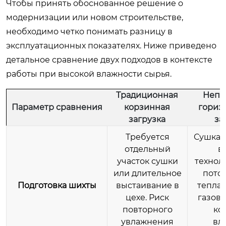
Чтобы принять обоснованное решение о
модернизации или новом строительстве,
необходимо четко понимать разницу в
эксплуатационных показателях. Ниже приведено
детальное сравнение двух подходов в контексте
работы при высокой влажности сырья.
Традиционная
Непр
Параметр сравнения
корзинная
гориз
загрузка
за
Требуется
Сушка 
отдельный
в
участок сушки
технол
или длительное
поток
Подготовка шихты
выстаивание в
тепла 
цехе. Риск
газов.
повторного
ко
увлажнения
вл