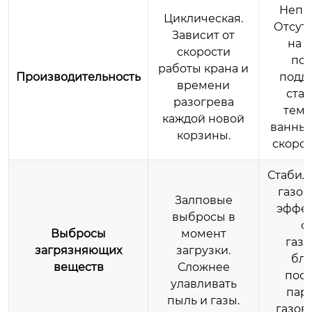
Непр
Циклическая.
Отсутс
Зависит от
на 
скорости
поз
работы крана и
Производительность
подд
времени
ста
разогрева
темп
каждой новой
ванны 
корзины.
скорос
Стабил
газов
Залповые
эффек
выбросы в
с
Выбросы
момент
газо
загрязняющих
загрузки.
бла
веществ
Сложнее
пост
улавливать
пар
пыль и газы.
газов