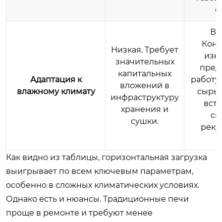
с
Вы
Конс
Низкая. Требует
изн
значительных
пред
капитальных
Адаптация к
работу
вложений в
влажному климату
сырье
инфраструктуру
вст
хранения и
си
сушки.
реку
т
Как видно из таблицы, горизонтальная загрузка
выигрывает по всем ключевым параметрам,
особенно в сложных климатических условиях.
Однако есть и нюансы. Традиционные печи
проще в ремонте и требуют менее