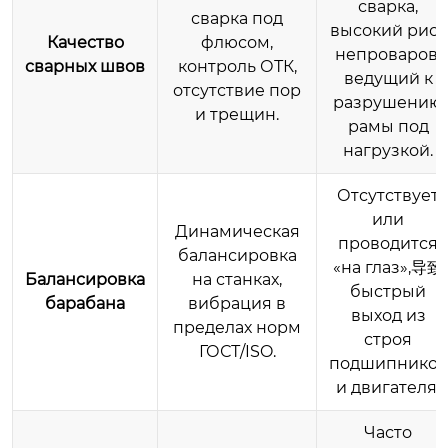
сварка,
сварка под
высокий риск
Качество
флюсом,
непроваров,
сварных швов
контроль ОТК,
ведущий к
отсутствие пор
разрушению
и трещин.
рамы под
нагрузкой.
Отсутствует
или
Динамическая
проводится
балансировка
«на глаз»,导致
Балансировка
на станках,
быстрый
барабана
вибрация в
выход из
пределах норм
строя
ГОСТ/ISO.
подшипников
и двигателя.
Часто