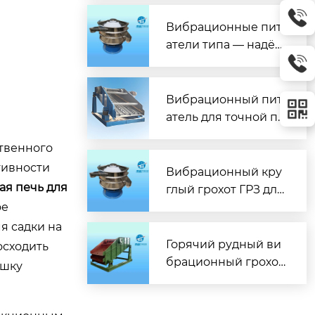
жная подача без пр
остоев
Вибрационные пит
атели типа — надёж
ное решение для ав
томатизации подач
и материалов
Вибрационный пит
атель для точной по
дачи материалов
ственного
тивности
Вибрационный кру
ая печь для
глый грохот ГРЗ для
ое
эффективной сорти
ровки материалов
я садки на
Горячий рудный ви
осходить
брационный грохот
ушку
для эффективной с
епарации при высо
ких температурах