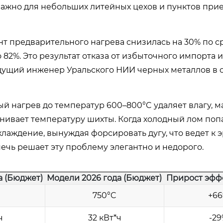
важно для небольших литейных цехов и пунктов при
нт предварительного нагрева снизилась на 30% по 
 82%. Это результат отказа от избыточного импорта 
дущий инженер Уральского НИИ черных металлов в о
 нагрев до температур 600–800°C удаляет влагу, м
нивает температуру шихты. Когда холодный лом поп
лаждение, вынуждая форсировать дугу, что ведет к 
ечь решает эту проблему элегантно и недорого.
а (Бюджет)
Модели 2026 года (Бюджет)
Прирост эфф
750°C
+6
ч
32 кВт*ч
-29