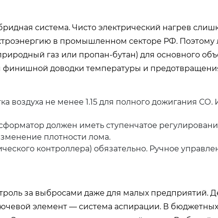
гибридная система. Чисто электрический нагрев слиш
ектроэнергию в промышленном секторе РФ. Поэтому
природный газ или пропан-бутан) для основного об
ля финишной доводки температуры и предотвращени
 воздуха не менее 1.15 для полного дожигания СО.
сформатор должен иметь ступенчатое регулирован
изменение плотности лома.
еского контроллера) обязательно. Ручное управлен
нтроль за выбросами даже для малых предприятий. 
лючевой элемент — система аспирации. В бюджетны