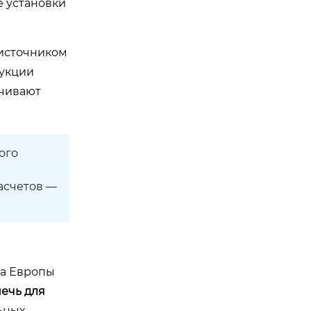
е установки
 источником
рукции
ечивают
ого
расчетов —
та Европы
ечь для
ьных