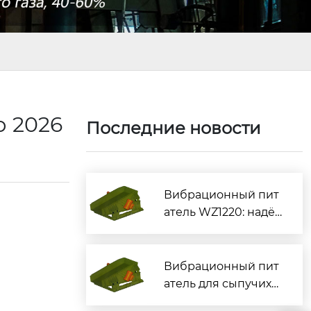
р 2026
Последние новости
Вибрационный пит
атель WZ1220: надё
жная подача сыпуч
их материалов
Вибрационный пит
атель для сыпучих
материалов — надё