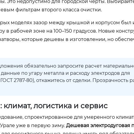
ны. Это недопустимо для городской черты. Выбирайт
вым фильтрам второго класса очистки.
арых моделях зазор между крышкой и корпусом был
ру в рабочей зоне на 100–150 градусов. Новые конст
атворы, которые дешевы в изготовлении, но обесп
ложения обязательно запросите расчет материальн
 данные по угару металла и расходу электродов для
ГОСТ 2787-80), откажитесь от сделки. Прозрачность 
 климат, логистика и сервис
удование, спроектированное для умеренного клима
 Урале уже в первую зиму.
Дешевая электродуговая п
 для российского рынка, должна иметь ряд обязател