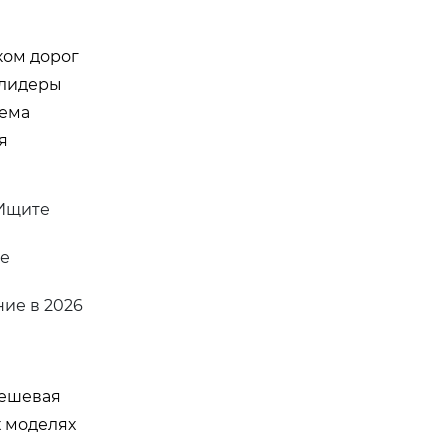
ком дорог
 лидеры
ъема
я
 Ищите
ие
ие в 2026
Дешевая
х моделях