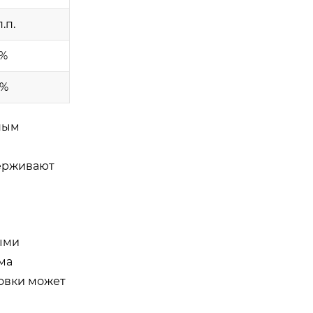
п.п.
4%
0%
ным
держивают
ыми
ма
новки может