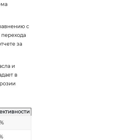
ема
сравнению с
и перехода
тчете за
асла и
адает в
эрозии
ективности
6%
%