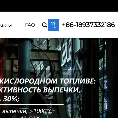
+86-18937332186

такты
FAQ
