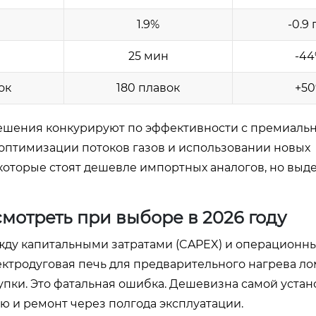
1.9%
-0.9 
н
25 мин
-4
ок
180 плавок
+5
решения конкурируют по эффективности с премиаль
 оптимизации потоков газов и использовании новых
которые стоят дешевле импортных аналогов, но вы
смотреть при выборе в 2026 году
жду капитальными затратами (CAPEX) и операционн
ктродуговая печь для предварительного нагрева ло
купки. Это фатальная ошибка. Дешевизна самой уста
ю и ремонт через полгода эксплуатации.