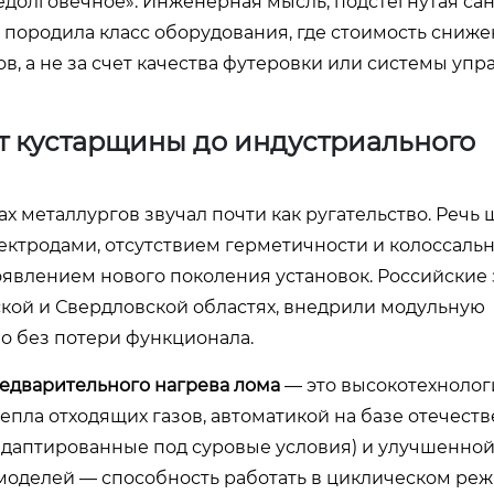
«недолговечное». Инженерная мысль, подстегнутая с
ородила класс оборудования, где стоимость снижен
, а не за счет качества футеровки или системы упр
 кустарщины до индустриального
х металлургов звучал почти как ругательство. Речь 
ектродами, отсутствием герметичности и колоссал
оявлением нового поколения установок. Российские 
ской и Свердловской областях, внедрили модульную
о без потери функционала.
редварительного нагрева лома
— это высокотехноло
пла отходящих газов, автоматикой на базе отечест
о адаптированные под суровые условия) и улучшенно
моделей — способность работать в циклическом реж