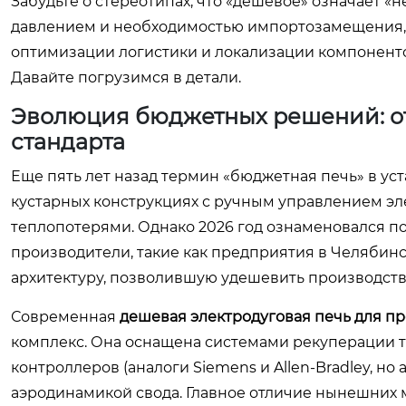
Забудьте о стереотипах, что «дешевое» означает 
давлением и необходимостью импортозамещения, п
оптимизации логистики и локализации компонентов
Давайте погрузимся в детали.
Эволюция бюджетных решений: от
стандарта
Еще пять лет назад термин «бюджетная печь» в уста
кустарных конструкциях с ручным управлением эл
теплопотерями. Однако 2026 год ознаменовался п
производители, такие как предприятия в Челябин
архитектуру, позволившую удешевить производств
Современная
дешевая электродуговая печь для п
комплекс. Она оснащена системами рекуперации те
контроллеров (аналоги Siemens и Allen-Bradley, н
аэродинамикой свода. Главное отличие нынешних 