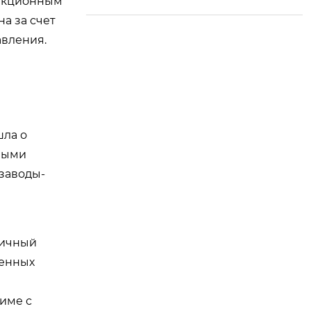
анкционным
а за счет
авления.
шла о
ьными
заводы-
гичный
венных
й
име с