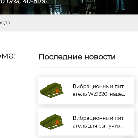
вода
ма:
Последние новости
Вибрационный пит
атель WZ1220: надё
жная подача сыпуч
их материалов
Вибрационный пит
атель для сыпучих
материалов — надё