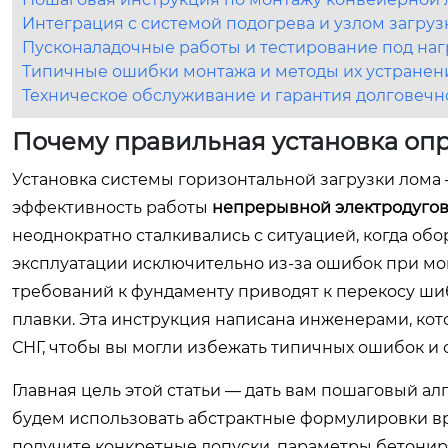
Интеграция с системой подогрева и узлом загруз
Пусконаладочные работы и тестирование под наг
Типичные ошибки монтажа и методы их устранен
Техническое обслуживание и гарантия долговечн
Почему правильная установка оп
Установка системы горизонтальной загрузки лома 
эффективность работы
непрерывной электродугов
неоднократно сталкивались с ситуацией, когда об
эксплуатации исключительно из-за ошибок при м
требований к фундаменту приводят к перекосу шиб
плавки. Эта инструкция написана инженерами, кот
СНГ, чтобы вы могли избежать типичных ошибок и
Главная цель этой статьи — дать вам пошаговый а
будем использовать абстрактные формулировки вро
получите конкретные допуски, параметры бетонир