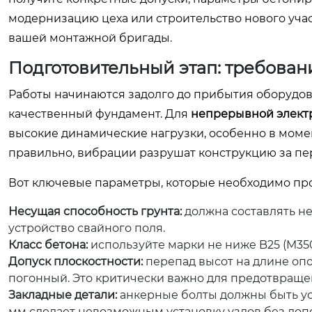
модернизацию цеха или строительство нового участ
вашей монтажной бригады.
Подготовительный этап: требован
Работы начинаются задолго до прибытия оборудов
качественный фундамент. Для
непрерывной электр
высокие динамические нагрузки, особенно в момен
правильно, вибрации разрушат конструкцию за пе
Вот ключевые параметры, которые необходимо пр
Несущая способность грунта:
должна составлять не 
устройство свайного поля.
Класс бетона:
используйте марки не ниже B25 (M35
Допуск плоскостности:
перепад высот на длине оп
погонный. Это критически важно для предотвращен
Закладные детали:
анкерные болты должны быть уст
мм сделает невозможным установку узлов без доп