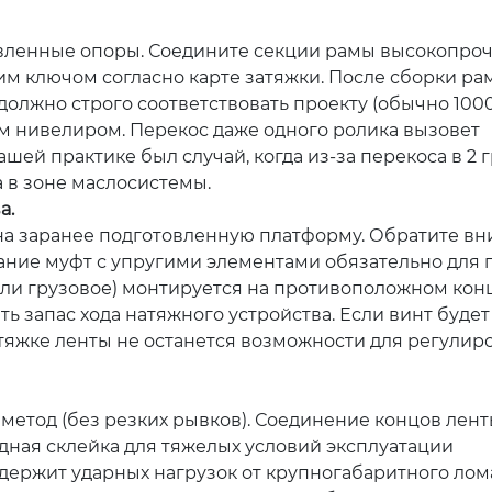
товленные опоры. Соедините секции рамы высокопр
ким ключом согласно карте затяжки. После сборки ра
олжно строго соответствовать проекту (обычно 1000
м нивелиром. Перекос даже одного ролика вызовет
ашей практике был случай, когда из-за перекоса в 2 
а в зоне маслосистемы.
а.
на заранее подготовленную платформу. Обратите вн
вание муфт с упругими элементами обязательно для
или грузовое) монтируется на противоположном кон
ь запас хода натяжного устройства. Если винт будет
ытяжке ленты не останется возможности для регулиро
 метод (без резких рывков). Соединение концов лен
дная склейка для тяжелых условий эксплуатации
ержит ударных нагрузок от крупногабаритного лома