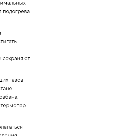
ксимальных
я подогрева
и
тигать
и сохраняют
щих газов
стане
рабана.
а термопар
лагаться
даления