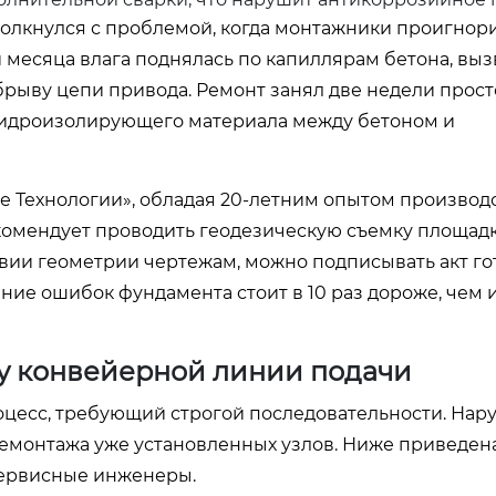
толкнулся с проблемой, когда монтажники проигнор
 месяца влага поднялась по капиллярам бетона, выз
рыву цепи привода. Ремонт занял две недели прост
 гидроизолирующего материала между бетоном и
 Технологии», обладая 20-летним опытом производ
комендует проводить геодезическую съемку площад
твии геометрии чертежам, можно подписывать акт г
ение ошибок фундамента стоит в 10 раз дороже, чем 
у конвейерной линии подачи
оцесс, требующий строгой последовательности. На
демонтажа уже установленных узлов. Ниже приведен
сервисные инженеры.