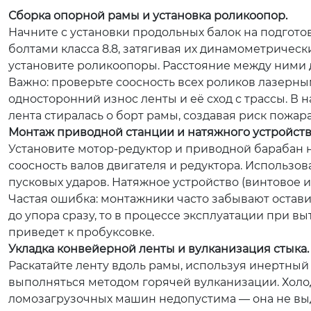
Сборка опорной рамы и установка роликоопор.
Начните с установки продольных балок на подго
болтами класса 8.8, затягивая их динамометричес
установите роликоопоры. Расстояние между ними д
Важно:
проверьте соосность всех роликов лазерны
односторонний износ ленты и её сход с трассы. В н
лента стиралась о борт рамы, создавая риск пожар
Монтаж приводной станции и натяжного устройств
Установите мотор-редуктор и приводной барабан 
соосность валов двигателя и редуктора. Использо
пусковых ударов. Натяжное устройство (винтовое 
Частая ошибка:
монтажники часто забывают оставит
до упора сразу, то в процессе эксплуатации при в
приведет к пробуксовке.
Укладка конвейерной ленты и вулканизация стыка.
Раскатайте ленту вдоль рамы, используя инертный
выполняться методом горячей вулканизации. Холо
ломозагрузочных машин недопустима — она не выд