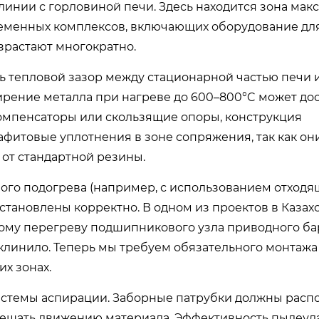
линии с горловиной печи. Здесь находится зона ма
ременных комплексов, включающих оборудование дл
зрастают многократно.
ь тепловой зазор между стационарной частью печи 
рение металла при нагреве до 600–800°C может дос
компенсаторы или скользящие опоры, конструкция
фитовые уплотнения в зоне сопряжения, так как он
 от стандартной резины.
ого подогрева (например, с использованием отходя
становлены корректно. В одном из проектов в Казах
ному перегреву подшипникового узла приводного ба
аклинило. Теперь мы требуем обязательного монтаж
х зонах.
истемы аспирации. Заборные патрубки должны распо
 мешать движению материала. Эффективность пылеу