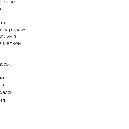
 После
.
на
и фартуком
огии» в
е мелкой
ассы.
но.
а.
трассы
ия