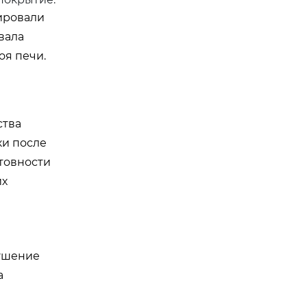
ировали
вала
оя печи.
ства
ки после
отовности
их
рушение
а