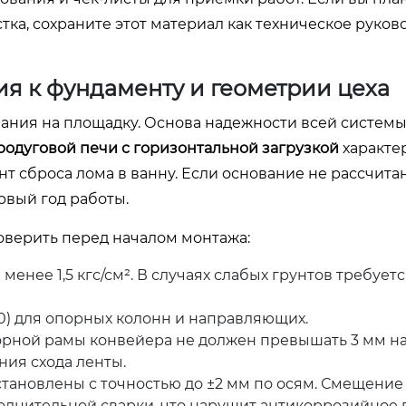
ка, сохраните этот материал как техническое руков
ия к фундаменту и геометрии цеха
ания на площадку. Основа надежности всей системы
одуговой печи с горизонтальной загрузкой
характе
т сброса лома в ванну. Если основание не рассчита
рвый год работы.
оверить перед началом монтажа:
менее 1,5 кгс/см². В случаях слабых грунтов требует
0) для опорных колонн и направляющих.
орной рамы конвейера не должен превышать 3 мм на
ия схода ленты.
ановлены с точностью до ±2 мм по осям. Смещение 
олнительной сварки, что нарушит антикоррозийное 