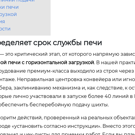
ки печи
рузкой
ия
ости
ределяет срок службы печи
— это критический этап, от которого напрямую зави
ой печи с горизонтальной загрузкой
. В нашей прак
орудование премиум-класса выходило из строя через
онтаже. Неправильная центровка конвейера или игн
ера, заклиниванию механизма и, как следствие, к о
орые лично участвовали в запуске более 40 линий в
 обеспечить бесперебойную подачу шихты.
лгоритм действий, проверенный на реальных объекта
де «установить согласно инструкции». Вместо этог
ования и чек-листы для приемки работ. Если вы пла