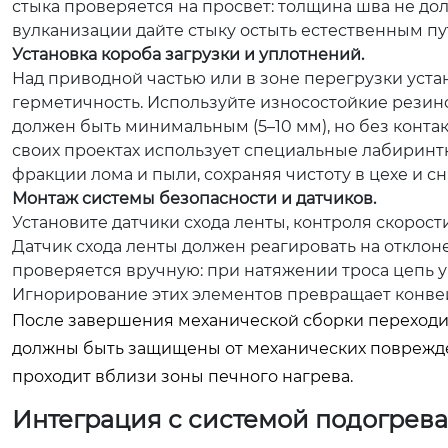
стыка проверяется на просвет: толщина шва не до
вулканизации дайте стыку остыть естественным пут
Установка короба загрузки и уплотнений.
Над приводной частью или в зоне перегрузки уст
герметичность. Используйте износостойкие резино
должен быть минимальным (5–10 мм), но без конта
своих проектах использует специальные лабирин
фракции лома и пыли, сохраняя чистоту в цехе и с
Монтаж системы безопасности и датчиков.
Установите датчики схода ленты, контроля скорос
Датчик схода ленты должен реагировать на отклон
проверяется вручную: при натяжении троса цепь 
Игнорирование этих элементов превращает конве
После завершения механической сборки переходи
должны быть защищены от механических поврежден
проходит вблизи зоны печного нагрева.
Интеграция с системой подогрева