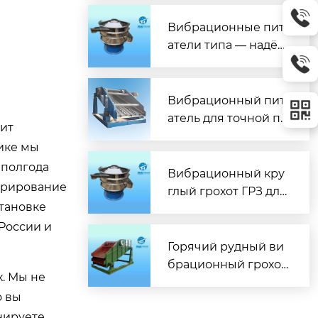
жная подача без пр
остоев
Вибрационные пит
атели типа — надёж
ное решение для ав
томатизации подач
и материалов
Вибрационный пит
атель для точной по
сит
дачи материалов
тике мы
 полгода
Вибрационный кру
орирование
глый грохот ГРЗ для
становке
эффективной сорти
 России и
ровки материалов
Горячий рудный ви
брационный грохот
х. Мы не
для эффективной с
о вы
епарации при высо
нируете
ких температурах