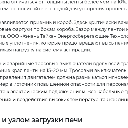
лжна отличаться от толщины ленты более чем на 10%.
ем, не поливайте его водой для ускорения процесса
анавливается приемный короб. Здесь критически важ
вые фартуки по бокам короба. Зазор между лентой 
кта. ООО «Хэнань Тайхан Энергосберегающие Технол
тные уплотнения, которые предотвращают высыпани
нижая нагрузку на систему аспирации.
ти и аварийные тросовые выключатели вдоль всей тр
ение края ленты на 15–20 мм. Тросовый выключатель
управления двигателем должна размыкаться мгновен
йер в источник повышенной опасности для персонал
те к электрическим подключениям. Все кабельные 
ий и воздействия высоких температур, так как лин
 и узлом загрузки печи