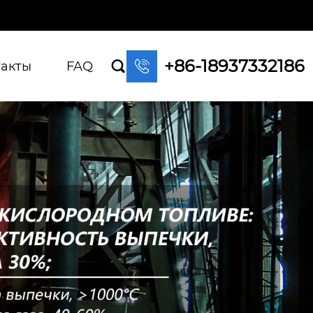
+86-18937332186

такты
FAQ
