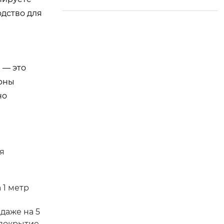
одство для
 — это
рны
но
ся
 1 метр
даже на 5
покрытие.