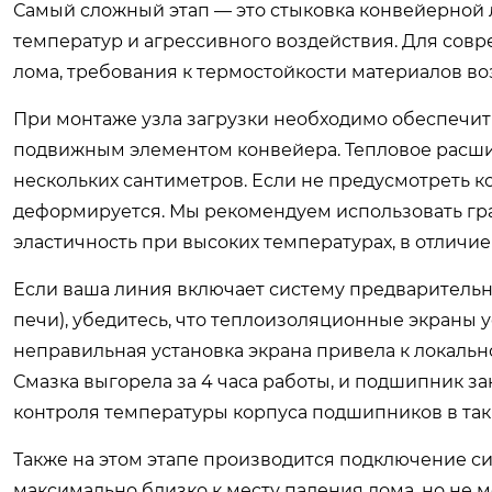
Самый сложный этап — это стыковка конвейерной 
температур и агрессивного воздействия. Для сов
лома, требования к термостойкости материалов во
При монтаже узла загрузки необходимо обеспечит
подвижным элементом конвейера. Тепловое расши
нескольких сантиметров. Если не предусмотреть 
деформируется. Мы рекомендуем использовать гра
эластичность при высоких температурах, в отличие
Если ваша линия включает систему предварительн
печи), убедитесь, что теплоизоляционные экраны у
неправильная установка экрана привела к локаль
Смазка выгорела за 4 часа работы, и подшипник з
контроля температуры корпуса подшипников в таки
Также на этом этапе производится подключение с
максимально близко к месту падения лома, но не