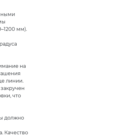
очными
мы
–1200 мм).
градуса
имание на
 гашения
це линии.
 закручен
вки, что
ты должно
. Качество