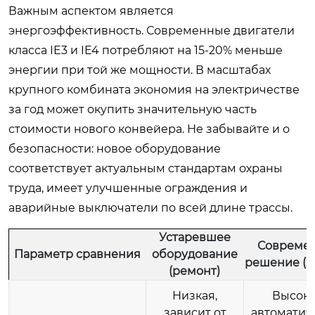
Важным аспектом является
энергоэффективность. Современные двигатели
класса IE3 и IE4 потребляют на 15-20% меньше
энергии при той же мощности. В масштабах
крупного комбината экономия на электричестве
за год может окупить значительную часть
стоимости нового конвейера. Не забывайте и о
безопасности: новое оборудование
соответствует актуальным стандартам охраны
труда, имеет улучшенные ограждения и
аварийные выключатели по всей длине трассы.
Устаревшее
Совреме
Параметр сравнения
оборудование
решение (з
(ремонт)
Низкая,
Высока
зависит от
автоматич