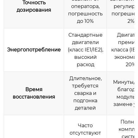
Точность
оператора,
регулиро
дозирования
погрешность
погрешно
до 10%
2%
Стандартные
Двигат
двигатели
премиу
Энергопотребление
(класс IE1/IE2),
класса (IE3
высокий
экономи
расход
20%
Длительное,
Минуты/ч
требуется
Время
благод
сварка и
восстановления
модуль
подгонка
замене у
деталей
Полны
Часто
компле
отсутствуют
систе