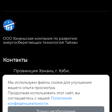
ООО Хэнаньская компания по развитию
энергосберегающих технологий Тайхан
Контакты
Провинция Хэнань, г. Хэби,
демонстрационная зона интеграции
Мы используем файлы cookie для улучшения
городского и сельского развития,

вашего опыта просмотра.
Национальный научно-технологический
Продолжая использовать этот сайт, вы
инновационный парк «863» (Хэби), корпус 7,
соглашаетесь с нашей
Политикой
3-й этаж, офис H15
конфиденциальности.
Только необходимые