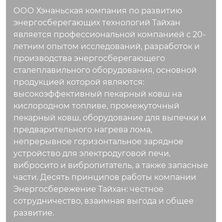
х или кусковых, нор
ООО Хэнаньская компания по развитию
мальных или высок
энергосберегающих технологий Тайхан
отемпературных ма
является профессиональной компанией с 20-
териалов.
летним опытом исследований, разработок и
производства энергосберегающего
сталеплавильного оборудования, основной
продукцией которой являются:
высокоэффективный пекарный ковш на
кислородном топливе, промежуточный
пекарный ковш, оборудование для выпечки и
предварительного нагрева лома,
непрерывное горизонтальное зарядное
устройство для электродуговой печи,
вибросито и вибропитатель, а также запасные
части. Десять принципов работы компании
Энергосбережение Тайхан: честное
сотрудничество, взаимная выгода и общее
развитие.